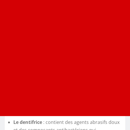
Le dentifrice
: contient des agents abrasifs doux
et des composants antibactériens qui