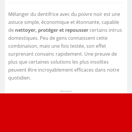
Mélanger du dentifrice avec du poivre noir est une
astuce simple, économique et étonnante, capable
de
nettoyer, protéger et repousser
certains intrus
domestiques. Peu de gens connaissent cette
combinaison, mais une fois testée, son effet
surprenant convainc rapidement. Une preuve de
plus que certaines solutions les plus insolites
peuvent être incroyablement efficaces dans notre
quotidien.
Annonce