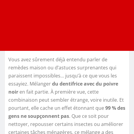
Vous avez sûrement déjà entendu parler de
remèdes maison ou d’astuces surprenantes qui
paraissent impossibles… jusqu’à ce que vous les
essayiez. Mélanger
du dentifrice avec du poivre
noir
en fait partie. À première vue, cette
combinaison peut sembler étrange, voire inutile. Et
pourtant, elle cache un effet étonnant que
99 % des
gens ne soupçonnent pas
. Que ce soit pour
nettoyer, repousser certains insectes ou améliorer
certaines tâches ménagères, ce mélange a des