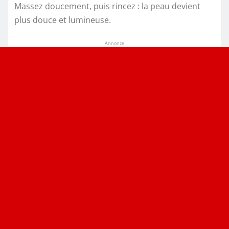
Massez doucement, puis rincez : la peau devient
plus douce et lumineuse.
Annonce