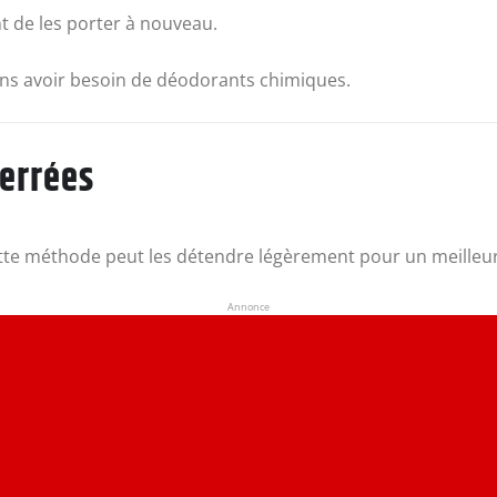
t de les porter à nouveau.
ans avoir besoin de déodorants chimiques.
serrées
ette méthode peut les détendre légèrement pour un meilleur
Annonce