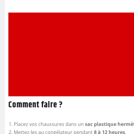
Comment faire ?
Placez vos chaussures dans un
sac plastique hermé
Mettez-les au congélateur pendant
8 à 12 heures
.