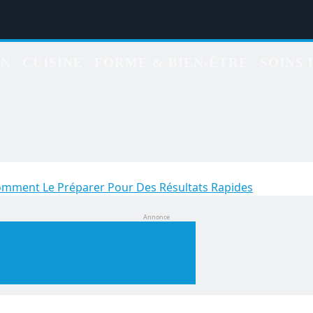
ON
CUISINE
FORME & BIEN-ÊTRE
SOINS 
Comment Le Préparer Pour Des Résultats Rapides
Annonce