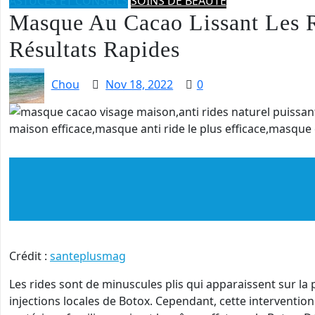
ASTUCES ET CONSEILS
SOINS DE BEAUTÉ
Masque Au Cacao Lissant Les R
Résultats Rapides
Chou
Nov 18, 2022
0
Crédit :
santeplusmag
Les rides sont de minuscules plis qui apparaissent sur la
injections locales de Botox. Cependant, cette interventio