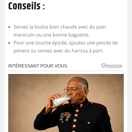
Conseils
:
Servez la loubia bien chaude avec du pain
marocain ou une bonne baguette.
Pour une touche épicée, ajoutez une pincée de
piment ou servez avec du harissa à part.