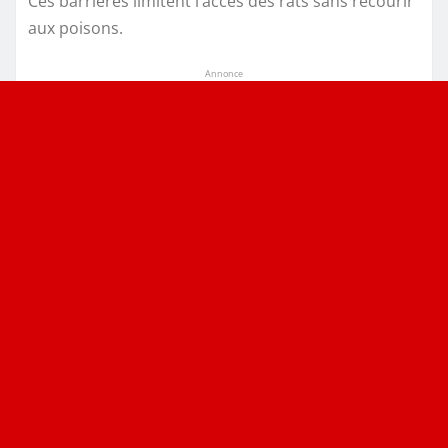
Ces barrières limitent l’accès des rats sans recourir
aux poisons.
Annonce