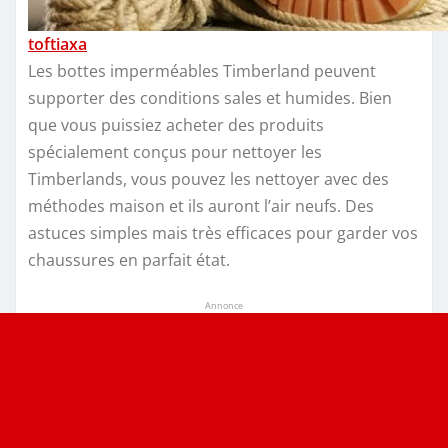
toftiaxa
Les bottes imperméables Timberland peuvent
supporter des conditions sales et humides. Bien
que vous puissiez acheter des produits
spécialement conçus pour nettoyer les
Timberlands, vous pouvez les nettoyer avec des
méthodes maison et ils auront l’air neufs. Des
astuces simples mais très efficaces pour garder vos
chaussures en parfait état.
Annonce