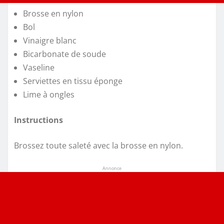
Brosse en nylon
Bol
Vinaigre blanc
Bicarbonate de soude
Vaseline
Serviettes en tissu éponge
Lime à ongles
Instructions
Brossez toute saleté avec la brosse en nylon.
Annonce