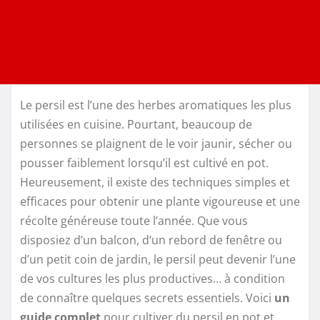
Le persil est l’une des herbes aromatiques les plus
utilisées en cuisine. Pourtant, beaucoup de
personnes se plaignent de le voir jaunir, sécher ou
pousser faiblement lorsqu’il est cultivé en pot.
Heureusement, il existe des techniques simples et
efficaces pour obtenir une plante vigoureuse et une
récolte généreuse toute l’année. Que vous
disposiez d’un balcon, d’un rebord de fenêtre ou
d’un petit coin de jardin, le persil peut devenir l’une
de vos cultures les plus productives… à condition
de connaître quelques secrets essentiels. Voici
un
guide complet
pour cultiver du persil en pot et