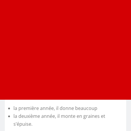
la première année, il donne beaucoup
la deuxième année, il monte en graines et
s’épuise.