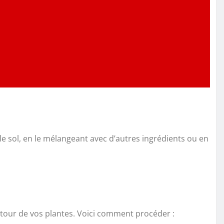
 le sol, en le mélangeant avec d’autres ingrédients ou en
autour de vos plantes. Voici comment procéder :