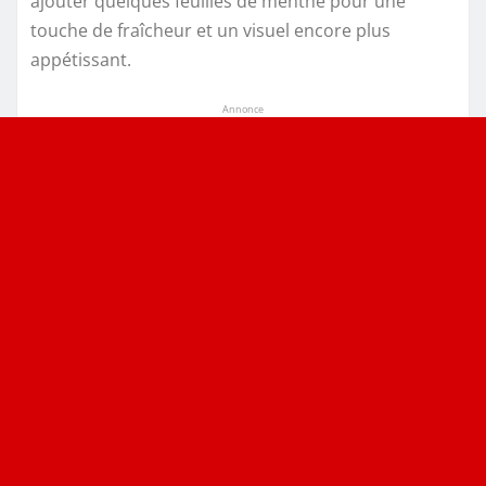
ajouter quelques feuilles de menthe pour une
touche de fraîcheur et un visuel encore plus
appétissant.
Annonce