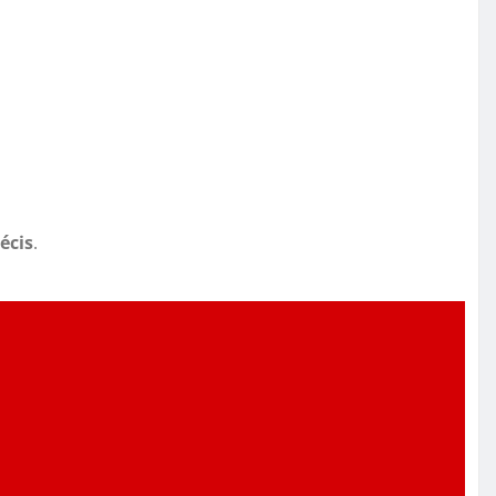
écis
.