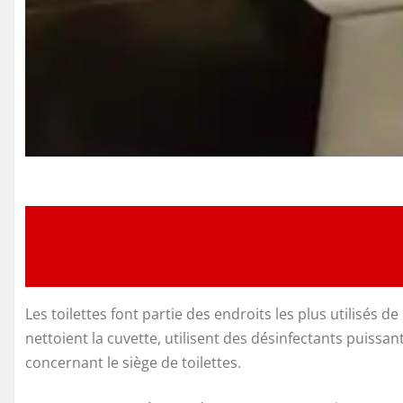
Les toilettes font partie des endroits les plus utilisés d
nettoient la cuvette, utilisent des désinfectants puissa
concernant le siège de toilettes.