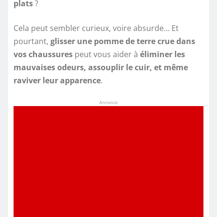
plats
?
Cela peut sembler curieux, voire absurde… Et
pourtant,
glisser une pomme de terre crue dans
vos chaussures
peut vous aider à
éliminer les
mauvaises odeurs, assouplir le cuir, et même
raviver leur apparence
.
Annonce