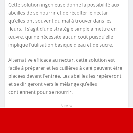
Cette solution ingénieuse donne la possibilité aux
abeilles de se nourrir et de récolter le nectar
qu’elles ont souvent du mal à trouver dans les
fleurs. Il s’agit d’une stratégie simple à mettre en
œuvre, qui ne nécessite aucun coût puisqu’elle
implique l’utilisation basique d’eau et de sucre.
Alternative efficace au nectar, cette solution est
facile à préparer et les cuillères à café peuvent être
placées devant l’entrée. Les abeilles les repéreront
et se dirigeront vers le mélange qu’elles
contiennent pour se nourrir.
Annonce