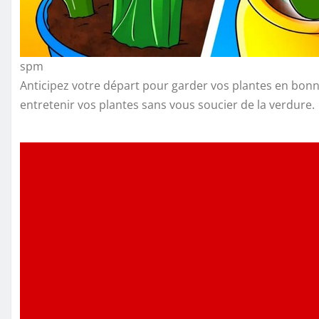
spm
Anticipez votre départ pour garder vos plantes en bon
entretenir vos plantes sans vous soucier de la verdure.