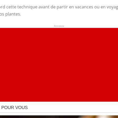
d cette technique avant de partir en vacances ou en voyage
os plantes.
Annonce