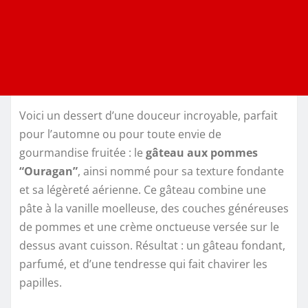
Voici un dessert d’une douceur incroyable, parfait
pour l’automne ou pour toute envie de
gourmandise fruitée : le
gâteau aux pommes
“Ouragan”
, ainsi nommé pour sa texture fondante
et sa légèreté aérienne. Ce gâteau combine une
pâte à la vanille moelleuse, des couches généreuses
de pommes et une crème onctueuse versée sur le
dessus avant cuisson. Résultat : un gâteau fondant,
parfumé, et d’une tendresse qui fait chavirer les
papilles.