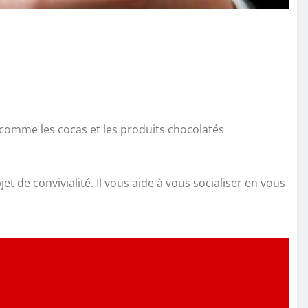
s comme les cocas et les produits chocolatés
jet de convivialité. Il vous aide à vous socialiser en vous