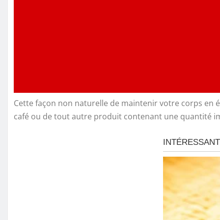
Cette façon non naturelle de maintenir votre corps en 
café ou de tout autre produit contenant une quantité i