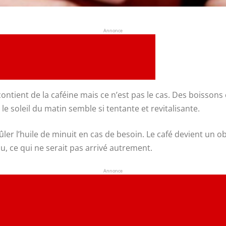
Annonce
ontient de la caféine mais ce n’est pas le cas. Des boisson
e soleil du matin semble si tentante et revitalisante.
rûler l’huile de minuit en cas de besoin. Le café devient un ob
, ce qui ne serait pas arrivé autrement.
Annonce