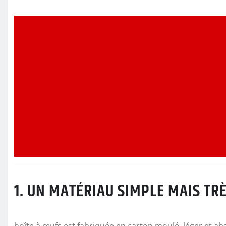
1. UN MATÉRIAU SIMPLE MAIS TRÈ
boîte à œufs est fabriquée en carton moulé, léger et ab