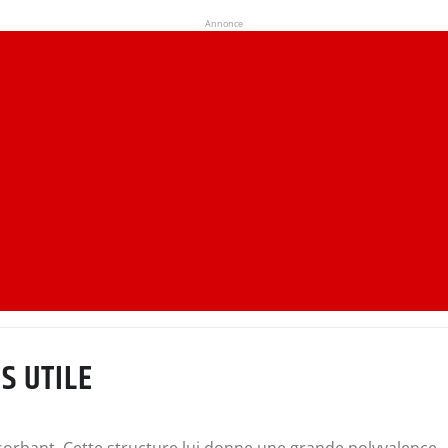
Annonce
S UTILE
sorbant. Cette structure lui donne une grande polyvalence.