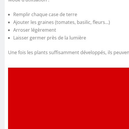
Remplir chaque case de terre
Ajouter les graines (tomates, basilic, fleurs…)
Arroser légèrement
Laisser germer près de la lumière
Une fois les plants suffisamment développés, ils peuven