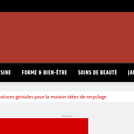
ISINE
FORME & BIEN-ÊTRE
SOINS DE BEAUTÉ
JA
 astuces géniales pour la maison idées de recyclage
Annonce