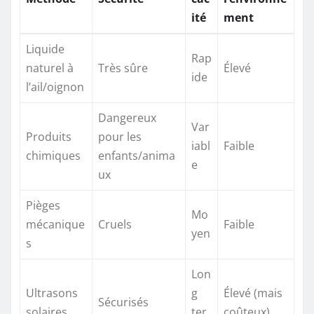
ité
ment
Liquide
Rap
naturel à
Très sûre
Élevé
ide
l’ail/oignon
Dangereux
Var
Produits
pour les
iabl
Faible
chimiques
enfants/anima
e
ux
Pièges
Mo
mécanique
Cruels
Faible
yen
s
Lon
Ultrasons
g
Élevé (mais
Sécurisés
solaires
ter
coûteux)