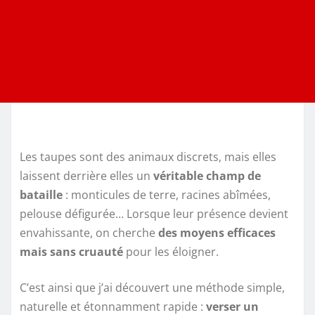
Les taupes sont des animaux discrets, mais elles
laissent derrière elles un
véritable champ de
bataille
: monticules de terre, racines abîmées,
pelouse défigurée… Lorsque leur présence devient
envahissante, on cherche
des moyens efficaces
mais sans cruauté
pour les éloigner.
C’est ainsi que j’ai découvert une méthode simple,
naturelle et étonnamment rapide :
verser un