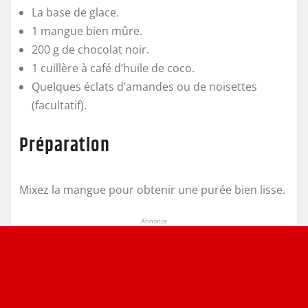
La base de glace.
1 mangue bien mûre.
200 g de chocolat noir.
1 cuillère à café d’huile de coco.
Quelques éclats d’amandes ou de noisettes
(facultatif).
Préparation
Mixez la mangue pour obtenir une purée bien lisse.
Annonce