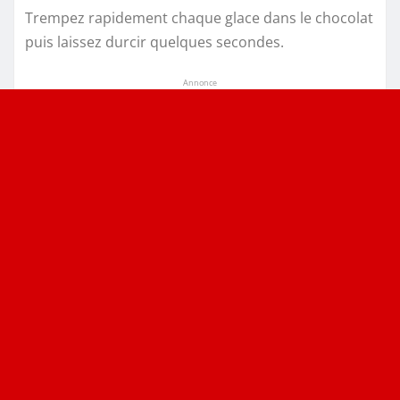
Trempez rapidement chaque glace dans le chocolat
puis laissez durcir quelques secondes.
Annonce