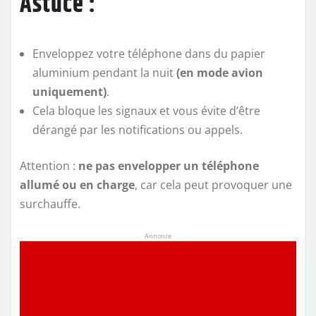
Astuce :
Enveloppez votre téléphone dans du papier
aluminium pendant la nuit
(en mode avion
uniquement)
.
Cela bloque les signaux et vous évite d’être
dérangé par les notifications ou appels.
Attention :
ne pas envelopper un téléphone
allumé ou en charge
, car cela peut provoquer une
surchauffe.
Annonce