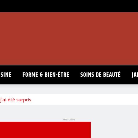
ISINE
FORME & BIEN-ÊTRE
SOINS DE BEAUTÉ
JA
j’ai été surpris
Annonce