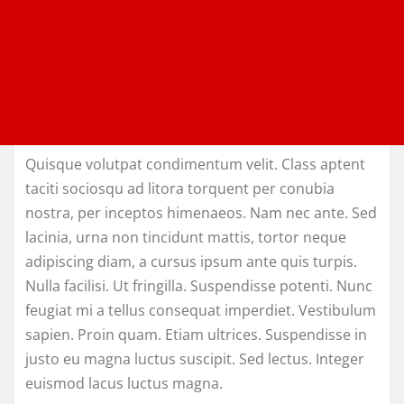
Quisque volutpat condimentum velit. Class aptent
taciti sociosqu ad litora torquent per conubia
nostra, per inceptos himenaeos. Nam nec ante. Sed
lacinia, urna non tincidunt mattis, tortor neque
adipiscing diam, a cursus ipsum ante quis turpis.
Nulla facilisi. Ut fringilla. Suspendisse potenti. Nunc
feugiat mi a tellus consequat imperdiet. Vestibulum
sapien. Proin quam. Etiam ultrices. Suspendisse in
justo eu magna luctus suscipit. Sed lectus. Integer
euismod lacus luctus magna.