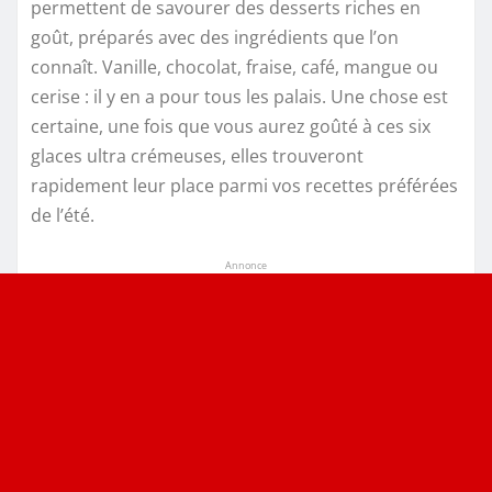
permettent de savourer des desserts riches en
goût, préparés avec des ingrédients que l’on
connaît. Vanille, chocolat, fraise, café, mangue ou
cerise : il y en a pour tous les palais. Une chose est
certaine, une fois que vous aurez goûté à ces six
glaces ultra crémeuses, elles trouveront
rapidement leur place parmi vos recettes préférées
de l’été.
Annonce