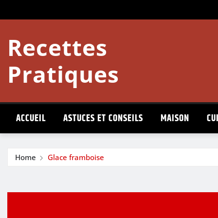
Skip
to
content
Recettes
Pratiques
ACCUEIL
ASTUCES ET CONSEILS
MAISON
CU
Home
Glace framboise