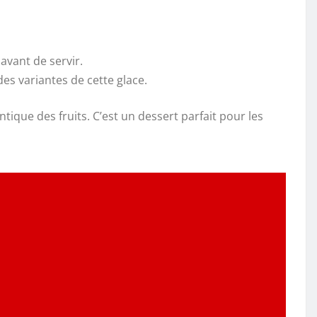
avant de servir.
es variantes de cette glace.
ique des fruits. C’est un dessert parfait pour les