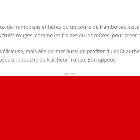
 de framboises entières ou un coulis de framboises juste 
fruits rouges, comme les fraises ou les mûres, pour créer d
licieuse, mais elle permet aussi de profiter du goût authent
vec une touche de fraîcheur fruitée. Bon appétit !
Annonce