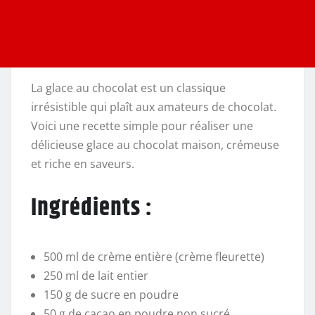
La glace au chocolat est un classique
irrésistible qui plaît aux amateurs de chocolat.
Voici une recette simple pour réaliser une
délicieuse glace au chocolat maison, crémeuse
et riche en saveurs.
Ingrédients :
500 ml de crème entière (crème fleurette)
250 ml de lait entier
150 g de sucre en poudre
50 g de cacao en poudre non sucré