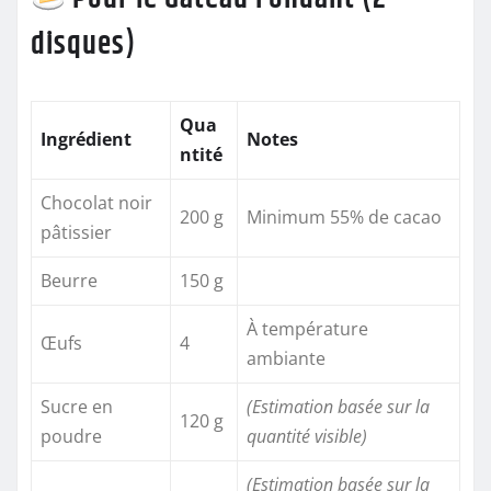
disques)
Qua
Ingrédient
Notes
ntité
Chocolat noir
200 g
Minimum 55% de cacao
pâtissier
Beurre
150 g
À température
Œufs
4
ambiante
Sucre en
(Estimation basée sur la
120 g
poudre
quantité visible)
(Estimation basée sur la