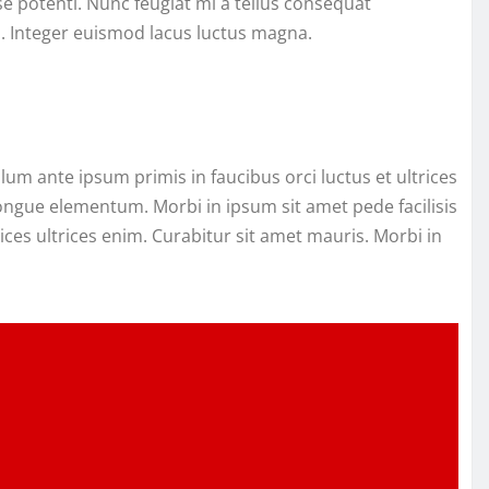
sse potenti. Nunc feugiat mi a tellus consequat
s. Integer euismod lacus luctus magna.
m ante ipsum primis in faucibus orci luctus et ultrices
congue elementum. Morbi in ipsum sit amet pede facilisis
rices ultrices enim. Curabitur sit amet mauris. Morbi in