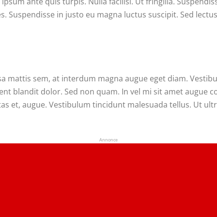
ipsum ante quis turpis. Nulla facilisi. Ut fringilla. Suspendi
s. Suspendisse in justo eu magna luctus suscipit. Sed lectu
 mattis sem, at interdum magna augue eget diam. Vestibulu
sent blandit dolor. Sed non quam. In vel mi sit amet augue 
tas et, augue. Vestibulum tincidunt malesuada tellus. Ut ult
Annonce