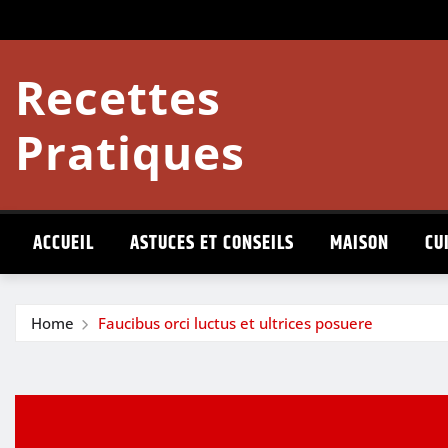
Skip
to
content
Recettes
Pratiques
ACCUEIL
ASTUCES ET CONSEILS
MAISON
CU
Home
Faucibus orci luctus et ultrices posuere