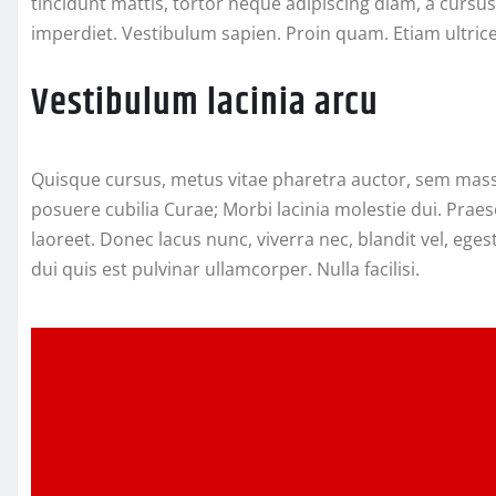
tincidunt mattis, tortor neque adipiscing diam, a cursus 
imperdiet. Vestibulum sapien. Proin quam. Etiam ultrice
Vestibulum lacinia arcu
Quisque cursus, metus vitae pharetra auctor, sem massa
posuere cubilia Curae; Morbi lacinia molestie dui. Prae
laoreet. Donec lacus nunc, viverra nec, blandit vel, eges
dui quis est pulvinar ullamcorper. Nulla facilisi.