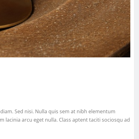
s diam. Sed nisi. Nulla quis sem at nibh elementum
lacinia arcu eget nulla. Class aptent taciti sociosqu ad