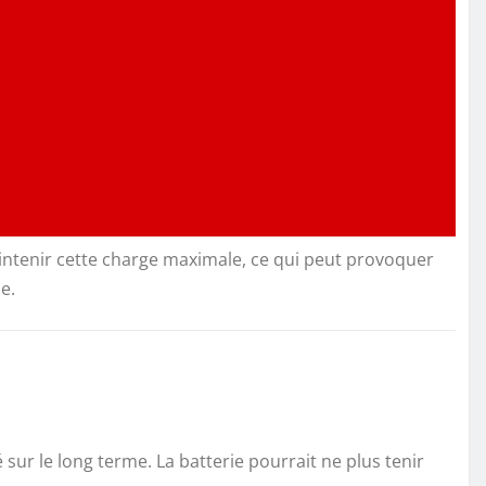
aintenir cette charge maximale, ce qui peut provoquer
e.
sur le long terme. La batterie pourrait ne plus tenir