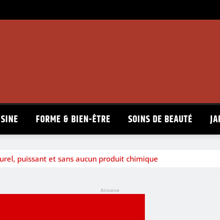
ISINE
FORME & BIEN-ÊTRE
SOINS DE BEAUTÉ
JA
turel, puissant et sans aucun produit chimique
Annonce