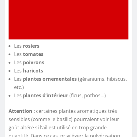
Les
rosiers
Les
tomates
Les
poivrons
Les
haricots
Les
plantes ornementales
(géraniums, hibiscus,
etc.)
Les
plantes d’intérieur
(ficus, pothos…)
Attention
: certaines plantes aromatiques très
sensibles (comme le basilic) pourraient voir leur
goût altéré si l’ail est utilisé en trop grande
quantité. Dans ce cas, privilégiez la pulvérisation