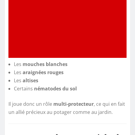
Les
mouches blanches
Les
araignées rouges
Les
altises
Certains
nématodes du sol
Il joue donc un rôle
multi-protecteur
, ce qui en fait
un allié précieux au potager comme au jardin.