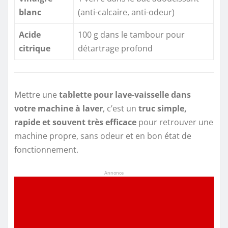
blanc
(anti-calcaire, anti-odeur)
Acide
100 g dans le tambour pour
citrique
détartrage profond
Mettre une
tablette pour lave-vaisselle dans
votre machine à laver
, c’est un
truc simple,
rapide et souvent très efficace
pour retrouver une
machine propre, sans odeur et en bon état de
fonctionnement.
Annonce