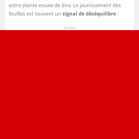
votre plante essaie de dire. Le jaunissement des
feuilles est souvent un
signal de déséquilibre
:
Annonce