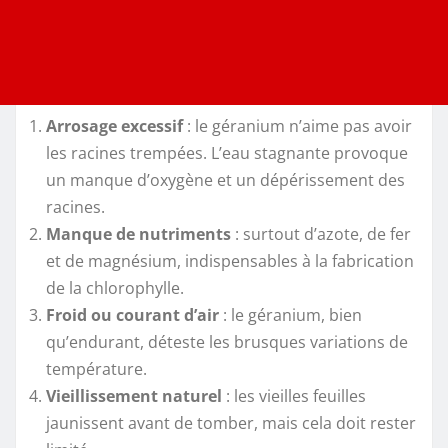
Arrosage excessif
: le géranium n’aime pas avoir
les racines trempées. L’eau stagnante provoque
un manque d’oxygène et un dépérissement des
racines.
Manque de nutriments
: surtout d’azote, de fer
et de magnésium, indispensables à la fabrication
de la chlorophylle.
Froid ou courant d’air
: le géranium, bien
qu’endurant, déteste les brusques variations de
température.
Vieillissement naturel
: les vieilles feuilles
jaunissent avant de tomber, mais cela doit rester