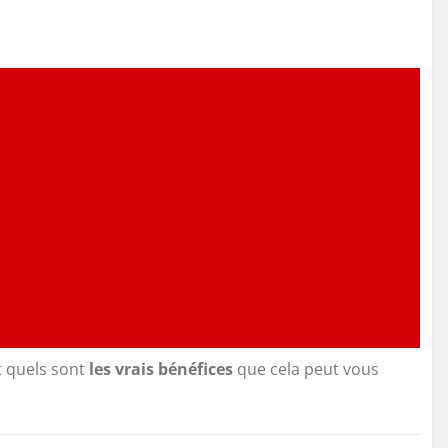
t quels sont
les vrais bénéfices
que cela peut vous