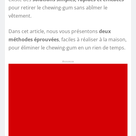
pour retirer le chewing-gum sans abîmer le
vêtement.
Dans cet article, nous vous présentons
deux
méthodes éprouvées
, faciles à réaliser à la maison,
pour éliminer le chewing-gum en un rien de temps.
Annonce