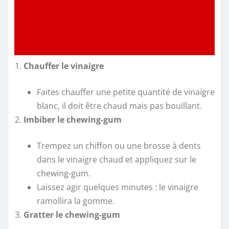
Chauffer le vinaigre
Faites chauffer une petite quantité de vinaigre
blanc, il doit être chaud mais pas bouillant.
Imbiber le chewing-gum
Trempez un chiffon ou une brosse à dents
dans le vinaigre chaud et appliquez sur le
chewing-gum.
Laissez agir quelques minutes : le vinaigre
ramollira la gomme.
Gratter le chewing-gum