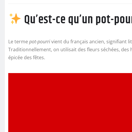
Qu’est-ce qu’un pot-pour
Le terme
pot-pourri
vient du français ancien, signifiant 
Traditionnellement, on utilisait des fleurs séchées, de
épicée des fêtes.