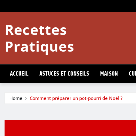
Skip
to
content
Recettes
Pratiques
ACCUEIL
ASTUCES ET CONSEILS
MAISON
CU
Home
Comment préparer un pot-pourri de Noël ?