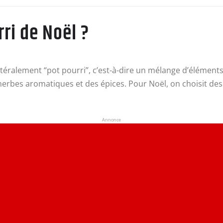
ri de Noël ?
littéralement “pot pourri”, c’est-à-dire un mélange d’élémen
s herbes aromatiques et des épices. Pour Noël, on choisit de
Annonce