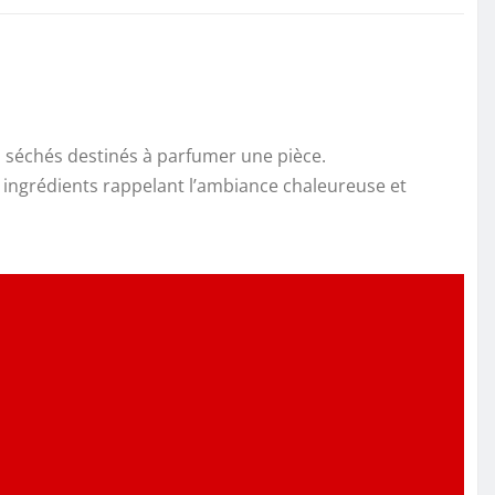
ts séchés destinés à parfumer une pièce.
s ingrédients rappelant l’ambiance chaleureuse et