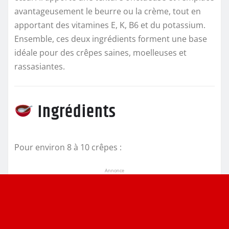
avantageusement le beurre ou la crème, tout en
apportant des vitamines E, K, B6 et du potassium.
Ensemble, ces deux ingrédients forment une base
idéale pour des crêpes saines, moelleuses et
rassasiantes.
Ingrédients
Pour environ 8 à 10 crêpes :
Annonce