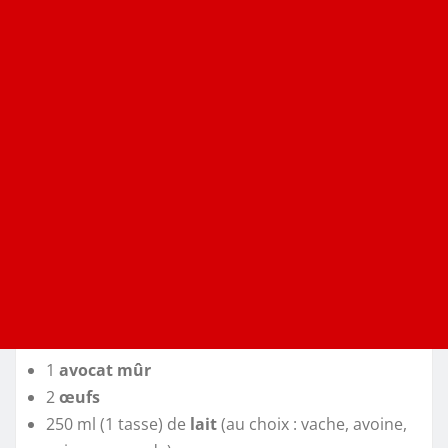
1
avocat mûr
2
œufs
250 ml (1 tasse) de
lait
(au choix : vache, avoine,