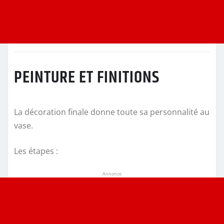
PEINTURE ET FINITIONS
La décoration finale donne toute sa personnalité au
vase.
Les étapes :
Annonce