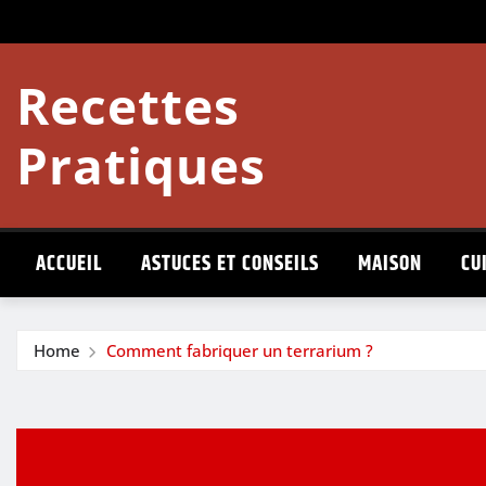
Skip
to
content
Recettes
Pratiques
ACCUEIL
ASTUCES ET CONSEILS
MAISON
CU
Home
Comment fabriquer un terrarium ?