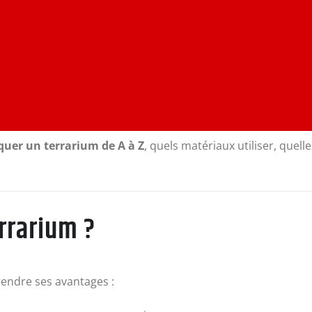
uer un terrarium de A à Z
, quels matériaux utiliser, quell
rrarium ?
rendre ses avantages :