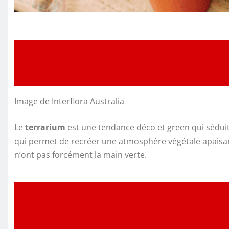
Image de Interflora Australia
Le
terrarium
est une tendance déco et green qui séduit 
qui permet de recréer une atmosphère végétale apaisante
n’ont pas forcément la main verte.