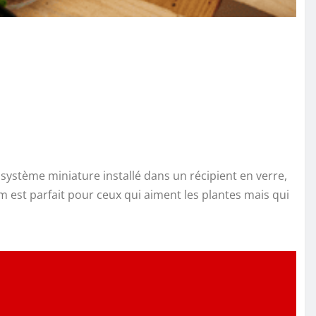
système miniature installé dans un récipient en verre,
m est parfait pour ceux qui aiment les plantes mais qui