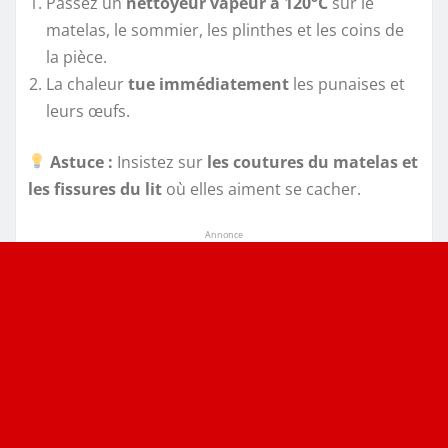
Passez un
nettoyeur vapeur à 120°C
sur le
matelas, le sommier, les plinthes et les coins de
la pièce.
La chaleur
tue immédiatement
les punaises et
leurs œufs.
Astuce :
Insistez sur
les coutures du matelas et
les fissures du lit
où elles aiment se cacher.
Annonce