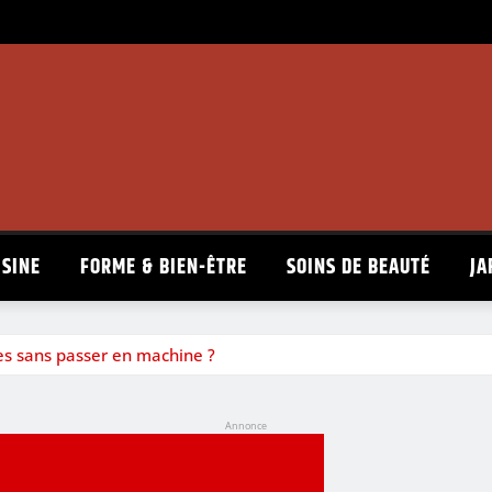
ISINE
FORME & BIEN-ÊTRE
SOINS DE BEAUTÉ
JA
es sans passer en machine ?
Annonce