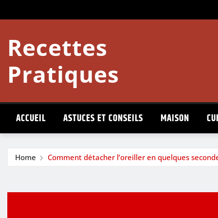
Skip
to
content
Recettes
Pratiques
ACCUEIL
ASTUCES ET CONSEILS
MAISON
CU
Home
Comment détacher l’oreiller en quelques second