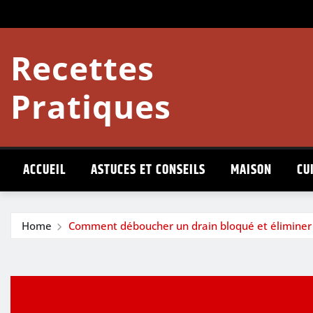
Skip
to
content
Recettes
Pratiques
ACCUEIL
ASTUCES ET CONSEILS
MAISON
CU
Home
Comment déboucher un drain bloqué et éliminer