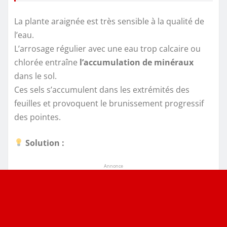
La plante araignée est très sensible à la qualité de
l’eau.
L’arrosage régulier avec une eau trop calcaire ou
chlorée entraîne
l’accumulation de minéraux
dans le sol.
Ces sels s’accumulent dans les extrémités des
feuilles et provoquent le brunissement progressif
des pointes.
Solution :
Annonce