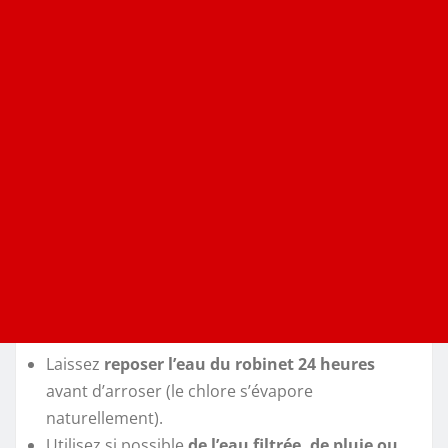
Laissez
reposer l’eau du robinet 24 heures
avant d’arroser (le chlore s’évapore
naturellement).
Utilisez si possible
de l’eau filtrée, de pluie ou