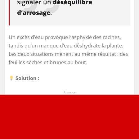
signaler un
déséquilibre
d’arrosage
.
Un excès d’eau provoque l’asphyxie des racines,
tandis qu’un manque d’eau déshydrate la plante.
Les deux situations mènent au même résultat : des
feuilles sèches et brunes au bout.
Solution :
Annonce