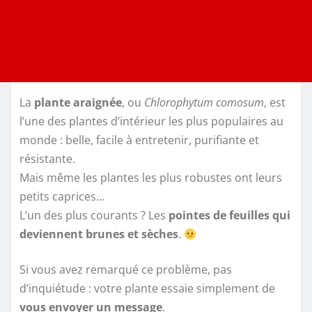
La
plante araignée
, ou
Chlorophytum comosum
, est
l’une des plantes d’intérieur les plus populaires au
monde : belle, facile à entretenir, purifiante et
résistante.
Mais même les plantes les plus robustes ont leurs
petits caprices…
L’un des plus courants ? Les
pointes de feuilles qui
deviennent brunes et sèches
.
Si vous avez remarqué ce problème, pas
d’inquiétude : votre plante essaie simplement de
vous envoyer un message
.