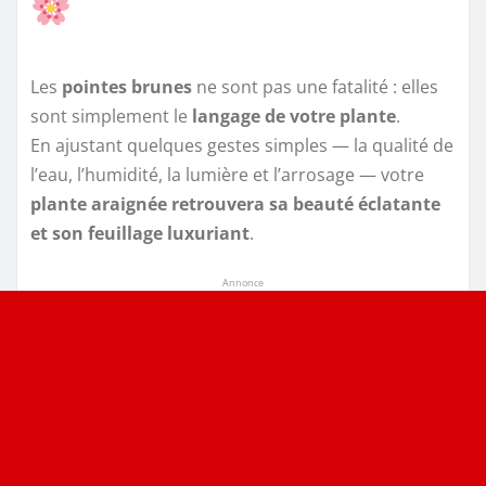
Les
pointes brunes
ne sont pas une fatalité : elles
sont simplement le
langage de votre plante
.
En ajustant quelques gestes simples — la qualité de
l’eau, l’humidité, la lumière et l’arrosage — votre
plante araignée retrouvera sa beauté éclatante
et son feuillage luxuriant
.
Annonce