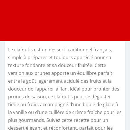
Le clafoutis est un dessert traditionnel français,
simple à préparer et toujours apprécié pour sa
texture fondante et sa douceur fruitée. Cette
version aux prunes apporte un équilibre parfait
entre le goût légèrement acidulé des fruits et la
douceur de l’appareil à flan. Idéal pour profiter des
prunes de saison, ce clafoutis peut se déguster
tiède ou froid, accompagné d’une boule de glace à
la vanille ou d’une cuillère de crème fraîche pour les
plus gourmands. Suivez cette recette pour un
dessert élégant et réconfortant, parfait pour les