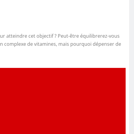
r atteindre cet objectif ? Peut-être équilibrerez-vous
un complexe de vitamines, mais pourquoi dépenser de