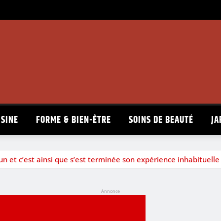
ISINE
FORME & BIEN-ÊTRE
SOINS DE BEAUTÉ
JA
n et c’est ainsi que s’est terminée son expérience inhabituelle
Annonce