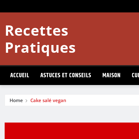
Skip
to
content
Recettes
Pratiques
ACCUEIL
ASTUCES ET CONSEILS
MAISON
CU
Home
Cake salé vegan