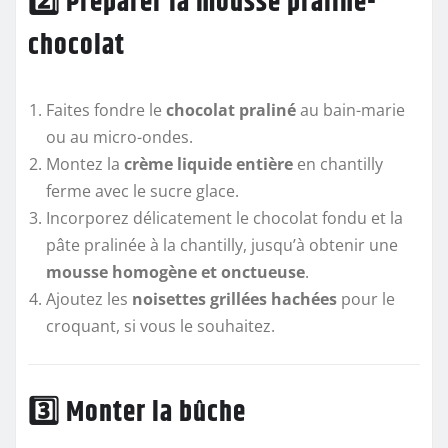
2️⃣ Préparer la mousse praliné-
chocolat
Faites fondre le
chocolat praliné
au bain-marie
ou au micro-ondes.
Montez la
crème liquide entière
en chantilly
ferme avec le sucre glace.
Incorporez délicatement le chocolat fondu et la
pâte pralinée à la chantilly, jusqu’à obtenir une
mousse homogène et onctueuse
.
Ajoutez les
noisettes grillées hachées
pour le
croquant, si vous le souhaitez.
3️⃣ Monter la bûche