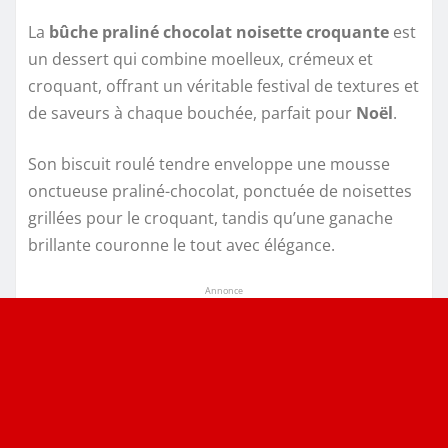
La
bûche praliné chocolat noisette croquante
est
un dessert qui combine moelleux, crémeux et
croquant, offrant un véritable festival de textures et
de saveurs à chaque bouchée, parfait pour
Noël
.
Son biscuit roulé tendre enveloppe une mousse
onctueuse praliné-chocolat, ponctuée de noisettes
grillées pour le croquant, tandis qu’une ganache
brillante couronne le tout avec élégance.
Annonce