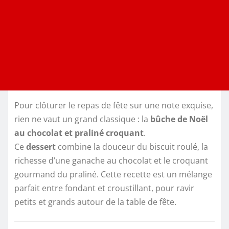
Pour clôturer le repas de fête sur une note exquise,
rien ne vaut un grand classique : la
bûche de Noël
au chocolat et praliné croquant
.
Ce
dessert
combine la douceur du biscuit roulé, la
richesse d’une ganache au chocolat et le croquant
gourmand du praliné. Cette recette est un mélange
parfait entre fondant et croustillant, pour ravir
petits et grands autour de la table de fête.