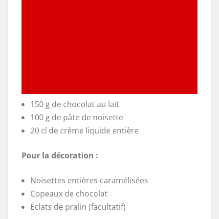
150 g de chocolat au lait
100 g de pâte de noisette
20 cl de crème liquide entière
Pour la décoration :
Noisettes entières caramélisées
Copeaux de chocolat
Éclats de pralin (facultatif)