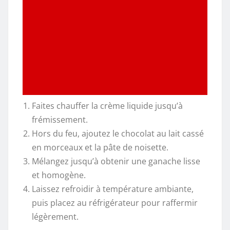
Faites chauffer la crème liquide jusqu’à
frémissement.
Hors du feu, ajoutez le chocolat au lait cassé
en morceaux et la pâte de noisette.
Mélangez jusqu’à obtenir une ganache lisse
et homogène.
Laissez refroidir à température ambiante,
puis placez au réfrigérateur pour raffermir
légèrement.