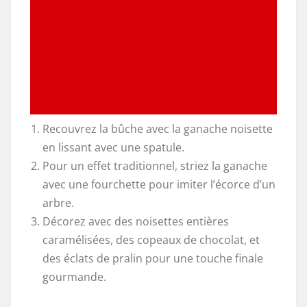
Recouvrez la bûche avec la ganache noisette
en lissant avec une spatule.
Pour un effet traditionnel, striez la ganache
avec une fourchette pour imiter l’écorce d’un
arbre.
Décorez avec des noisettes entières
caramélisées, des copeaux de chocolat, et
des éclats de pralin pour une touche finale
gourmande.