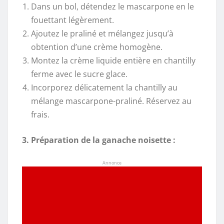
Dans un bol, détendez le mascarpone en le
fouettant légèrement.
Ajoutez le praliné et mélangez jusqu’à
obtention d’une crème homogène.
Montez la crème liquide entière en chantilly
ferme avec le sucre glace.
Incorporez délicatement la chantilly au
mélange mascarpone-praliné. Réservez au
frais.
3. Préparation de la ganache noisette :
Annonce