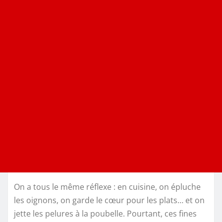
On a tous le même réflexe : en cuisine, on épluche
les oignons, on garde le cœur pour les plats… et on
jette les pelures à la poubelle. Pourtant, ces fines