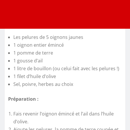
Les pelures de 5 oignons jaunes
1 oignon entier émincé
1 pomme de terre
1 gousse d’ail
1 litre de bouillon (ou celui fait avec les pelures !)
1 filet d’huile d’olive
Sel, poivre, herbes au choix
Préparation :
Fais revenir l’oignon émincé et l’ail dans l’huile
d’olive.
Ajoute les pelures, la pomme de terre coupée et