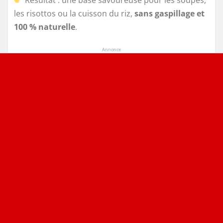
les risottos ou la cuisson du riz,
sans gaspillage et
100 % naturelle
.
Annonce