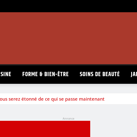
ISINE
FORME & BIEN-ÊTRE
SOINS DE BEAUTÉ
JA
vous serez étonné de ce qui se passe maintenant
Annonce