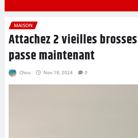
MAISON
Attachez 2 vieilles brosse
passe maintenant
Chou
Nov 18, 2024
0