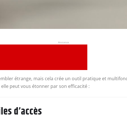
Annonce
mbler étrange, mais cela crée un outil pratique et multifonc
 elle peut vous étonner par son efficacité :
iles d’accès